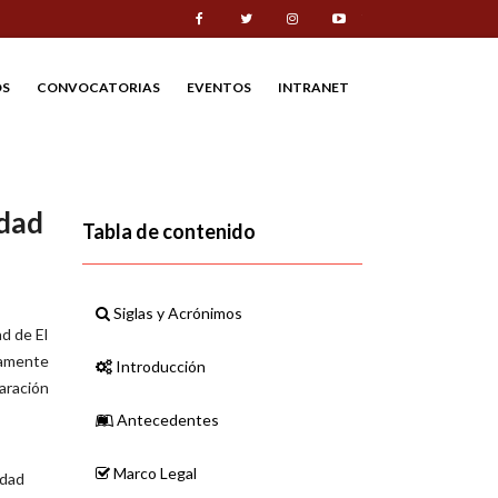
Facebook
Twitter
Instagram
Youtube
S
CONVOCATORIAS
EVENTOS
INTRANET
idad
Tabla de contenido
Siglas y Acrónimos
ad de El
vamente
Introducción
paración
Antecedentes
Marco Legal
idad