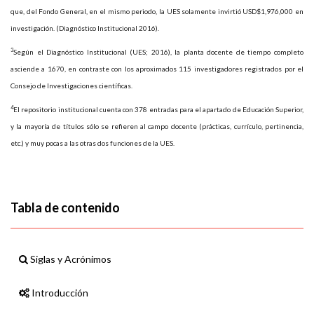
que, del Fondo General, en el mismo periodo, la UES solamente invirtió USD$1,976,000 en
investigación. (Diagnóstico Institucional 2016).
3
Según el Diagnóstico Institucional (UES; 2016), la planta docente de tiempo completo
asciende a 1670, en contraste con los aproximados 115 investigadores registrados por el
Consejo de Investigaciones científicas.
4
El repositorio institucional cuenta con 378 entradas para el apartado de Educación Superior,
y la mayoría de títulos sólo se refieren al campo docente (prácticas, currículo, pertinencia,
etc.) y muy pocas a las otras dos funciones de la UES.
Tabla de contenido
Siglas y Acrónimos
Introducción