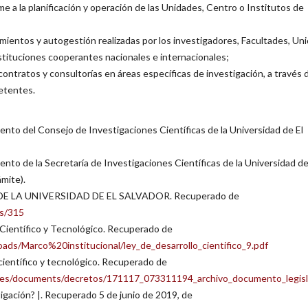
me a la planificación y operación de las Unidades, Centro o Institutos de
ientos y autogestión realizadas por los investigadores, Facultades, Un
stituciones cooperantes nacionales e internacionales;
, contratos y consultorías en áreas específicas de investigación, a través 
etentes.
nto del Consejo de Investigaciones Científicas de la Universidad de El
nto de la Secretaría de Investigaciones Científicas de la Universidad de
ámite).
A DE LA UNIVERSIDAD DE EL SALVADOR. Recuperado de
ls/315
 Científico y Tecnológico. Recuperado de
ads/Marco%20institucional/ley_de_desarrollo_cientifico_9.pdf
 científico y tecnológico. Recuperado de
files/documents/decretos/171117_073311194_archivo_documento_legisl
igación? |. Recuperado 5 de junio de 2019, de