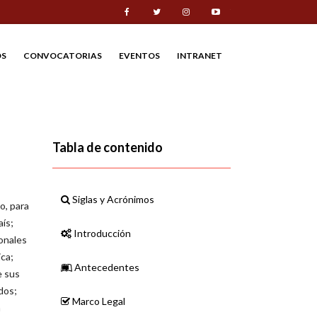
Facebook
Twitter
Instagram
Youtube
S
CONVOCATORIAS
EVENTOS
INTRANET
Tabla de contenido
Siglas y Acrónimos
o, para
aís;
Introducción
onales
ica;
Antecedentes
e sus
dos;
Marco Legal
n