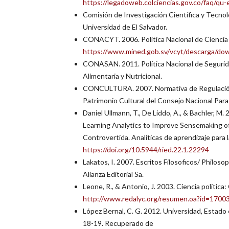
https://legadoweb.colciencias.gov.co/faq/qu-
Comisión de Investigación Científica y Tecnoló
Universidad de El Salvador.
CONACYT. 2006. Política Nacional de Ciencia
https://www.mined.gob.sv/vcyt/descarga/down
CONASAN. 2011. Política Nacional de Segurida
Alimentaria y Nutricional.
CONCULTURA. 2007. Normativa de Regulación d
Patrimonio Cultural del Consejo Nacional Para l
Daniel Ullmann, T., De Liddo, A., & Bachler, M
Learning Analytics to Improve Sensemaking of 
Controvertida. Analíticas de aprendizaje para 
https://doi.org/10.5944/ried.22.1.22294
Lakatos, I. 2007. Escritos Filosoficos/ Philos
Alianza Editorial Sa.
Leone, R., & Antonio, J. 2003. Ciencia política
http://www.redalyc.org/resumen.oa?id=170
López Bernal, C. G. 2012. Universidad, Estado
18-19. Recuperado de