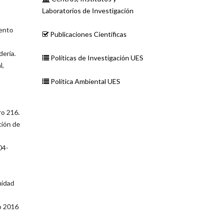
Laboratorios de Investigación
iento
Publicaciones Científicas
dería.
Políticas de Investigación UES
l,
Política Ambiental UES
ro 216.
ción de
04-
nidad
io 2016