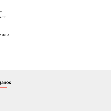
a:
arch.
 de la
ganos