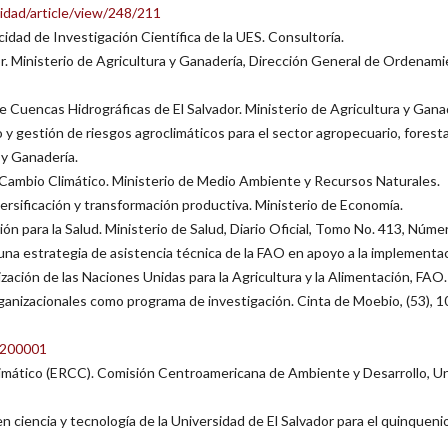
sidad/article/view/248/211
idad de Investigación Científica de la UES. Consultoría.
r. Ministerio de Agricultura y Ganadería, Dirección General de Ordenam
Cuencas Hidrográficas de El Salvador. Ministerio de Agricultura y Gana
y gestión de riesgos agroclimáticos para el sector agropecuario, foresta
 y Ganadería.
Cambio Climático. Ministerio de Medio Ambiente y Recursos Naturales.
ersificación y transformación productiva. Ministerio de Economía.
ón para la Salud. Ministerio de Salud, Diario Oficial, Tomo No. 413, Núme
e una estrategia de asistencia técnica de la FAO en apoyo a la implementa
ización de las Naciones Unidas para la Agricultura y la Alimentación, FAO.
ganizacionales como programa de investigación. Cinta de Moebio, (53), 1
0200001
limático (ERCC). Comisión Centroamericana de Ambiente y Desarrollo, U
en ciencia y tecnología de la Universidad de El Salvador para el quinquen