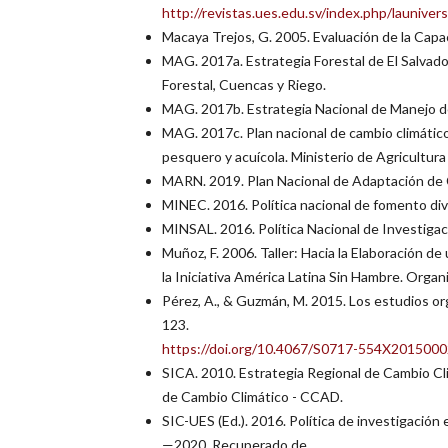
http://revistas.ues.edu.sv/index.php/launiver
Macaya Trejos, G. 2005. Evaluación de la Capac
MAG. 2017a. Estrategia Forestal de El Salvado
Forestal, Cuencas y Riego.
MAG. 2017b. Estrategia Nacional de Manejo de 
MAG. 2017c. Plan nacional de cambio climático 
pesquero y acuícola. Ministerio de Agricultura
MARN. 2019. Plan Nacional de Adaptación de 
MINEC. 2016. Política nacional de fomento div
MINSAL. 2016. Política Nacional de Investigaci
Muñoz, F. 2006. Taller: Hacia la Elaboración d
la Iniciativa América Latina Sin Hambre. Organ
Pérez, A., & Guzmán, M. 2015. Los estudios or
123.
https://doi.org/10.4067/S0717-554X201500
SICA. 2010. Estrategia Regional de Cambio C
de Cambio Climático - CCAD.
SIC-UES (Ed.). 2016. Política de investigación 
—2020. Recuperado de