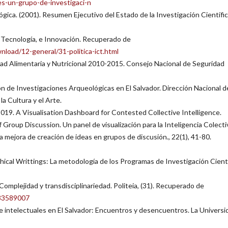
es-un-grupo-de-investigaci-n
gica. (2001). Resumen Ejecutivo del Estado de la Investigación Científic
 Tecnología, e Innovación. Recuperado de
load/12-general/31-politica-ict.html
d Alimentaria y Nutricional 2010-2015. Consejo Nacional de Seguridad
e Investigaciones Arqueológicas en El Salvador. Dirección Nacional d
a Cultura y el Arte.
. 2019. A Visualisation Dashboard for Contested Collective Intelligence.
Group Discussion. Un panel de visualización para la Inteligencia Colecti
la mejora de creación de ideas en grupos de discusión., 22(1), 41-80.
ophical Writtings: La metodología de los Programas de Investigación Cientí
: Complejidad y transdisciplinariedad. Politeia, (31). Recuperado de
033589007
 e intelectuales en El Salvador: Encuentros y desencuentros. La Universi