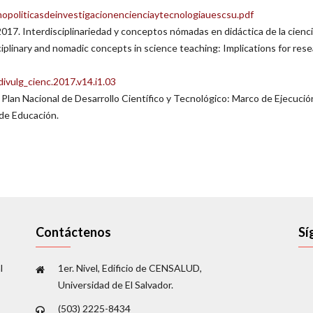
imopoliticasdeinvestigacionencienciaytecnologiauescsu.pdf
17. Interdisciplinariedad y conceptos nómadas en didáctica de la cienci
iplinary and nomadic concepts in science teaching: Implications for rese
ivulg_cienc.2017.v14.i1.03
 Plan Nacional de Desarrollo Científico y Tecnológico: Marco de Ejecución
 de Educación.
Contáctenos
Sí
l
1er. Nivel, Edificio de CENSALUD,
Universidad de El Salvador.
(503) 2225-8434